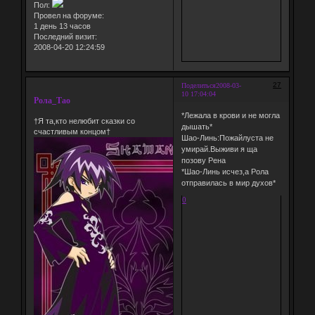
Пол:
Провел на форуме:
1 день 13 часов
Последний визит:
2008-04-20 12:24:59
27
Поделиться
2008-03-
10 17:04:04
Рола_Тао
*Лежала в крови и не могла
†Я та,кто нелюбит сказки со
дышать*
счастливым концом†
Шао-Линь:Пожайлуста не
умирай.Выживи я ща
позову Рена
*Шао-Линь исчез,а Рола
отправилась в мир духов*
0