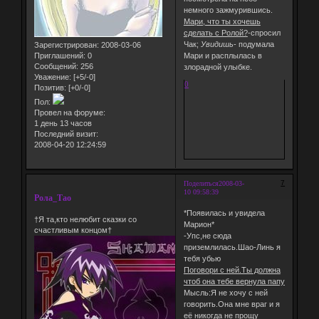
немного зажмурившись.
Мари, что ты хочешь
сделать с Ролой?
-спросил
Чак;
Увидишь
- подумала
Зарегистрирован
: 2008-03-06
Приглашений:
0
Мари и расплылась в
Сообщений:
256
злорадной улыбке.
Уважение:
[+5/-0]
0
Позитив:
[+0/-0]
Пол:
Провел на форуме:
1 день 13 часов
Последний визит:
2008-04-20 12:24:59
7
Поделиться
2008-03-
10 09:58:39
Рола_Тао
*Появилась и увидела
†Я та,кто нелюбит сказки со
Марион*
счастливым концом†
-Упс,не сюда
приземлилась.Шао-Линь я
тебя убью
Поговори с ней.Ты должна
чтоб она тебе вернула папу
Мысль:Я не хочу с ней
говорить.Она мне враг и я
её никогда не прощу