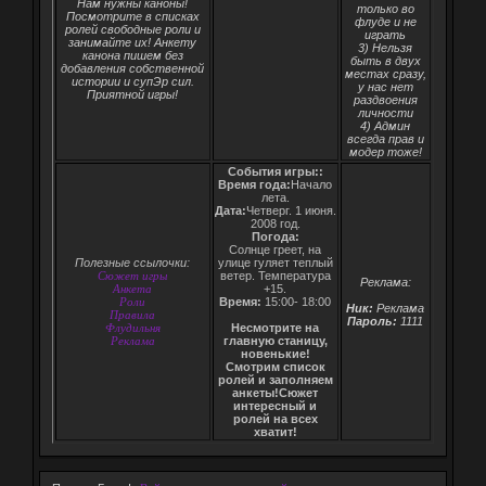
Нам нужны каноны!
только во
Посмотрите в списках
флуде и не
ролей свободные роли и
играть
занимайте их! Анкету
3) Нельзя
канона пишем без
быть в двух
добавления собственной
местах сразу,
истории и супЭр сил.
у нас нет
Приятной игры!
раздвоения
личности
4) Админ
всегда прав и
модер тоже!
События игры::
Время года:
Начало
лета.
Дата:
Четверг. 1 июня.
2008 год.
Погода:
Солнце греет, на
Полезные ссылочки:
улице гуляет теплый
Сюжет игры
ветер. Температура
Реклама:
Анкета
+15.
Роли
Время:
15:00- 18:00
Ник:
Реклама
Правила
Пароль:
1111
Флудильня
Несмотрите на
Реклама
главную станицу,
новенькие!
Смотрим список
ролей и заполняем
анкеты!Сюжет
интересный и
ролей на всех
хватит!