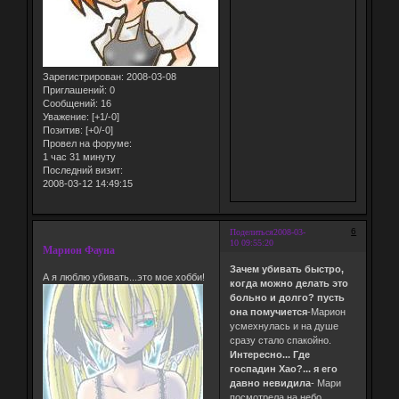
Зарегистрирован
: 2008-03-08
Приглашений:
0
Сообщений:
16
Уважение:
[+1/-0]
Позитив:
[+0/-0]
Провел на форуме:
1 час 31 минуту
Последний визит:
2008-03-12 14:49:15
6
Поделиться
2008-03-
10 09:55:20
Марион Фауна
Зачем убивать быстро,
А я люблю убивать...это мое хобби!
когда можно делать это
больно и долго? пусть
она помучиется
-Марион
усмехнулась и на душе
сразу стало спакойно.
Интересно... Где
госпадин Хао?... я его
давно невидила
- Мари
посмотрела на небо