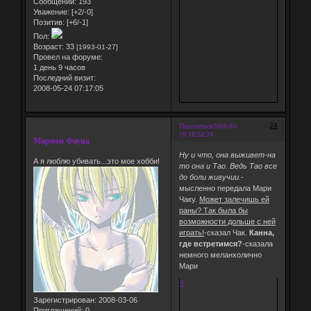
Сообщений:
193
Уважение:
[+2/-0]
Позитив:
[+6/-1]
Пол:
Возраст:
33
[1993-01-27]
Провел на форуме:
1 день 9 часов
Последний визит:
2008-05-24 07:17:05
24
Поделиться
2008-03-
10 16:58:24
Марион Фауна
Ну и что, она выживет-на
А я люблю убивать...это мое хобби!
то она и Тао. Ведь Тао все
до боли живучии.
-
мысленно передала Мари
Чаку.
Может залечишь ей
раны? Так была бы
возможности дольше с ней
играть!
-сказал Чак.
Канна,
где встретимся?
-сказала
немного меланхолично
Мари
0
Зарегистрирован
: 2008-03-06
Приглашений:
0