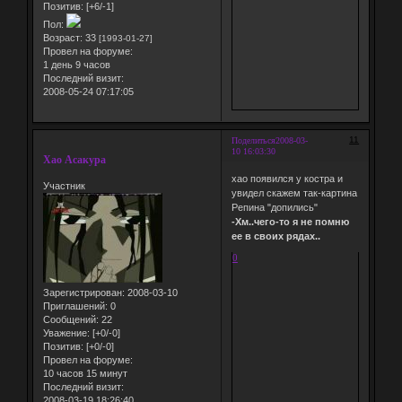
Позитив:
[+6/-1]
Пол:
Возраст:
33
[1993-01-27]
Провел на форуме:
1 день 9 часов
Последний визит:
2008-05-24 07:17:05
11
Поделиться
2008-03-
10 16:03:30
Хао Асакура
хао появился у костра и
Участник
увидел скажем так-картина
Репина "допились"
-Хм..чего-то я не помню
ее в своих рядах..
0
Зарегистрирован
: 2008-03-10
Приглашений:
0
Сообщений:
22
Уважение:
[+0/-0]
Позитив:
[+0/-0]
Провел на форуме:
10 часов 15 минут
Последний визит:
2008-03-19 18:26:40