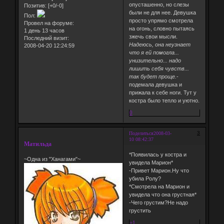
опусташенно, но слезы
Позитив:
[+0/-0]
были не для нее. Девушка
Пол:
просто упрямо смотрела
Провел на форуме:
на огонь, словно пытаясь
1 день 13 часов
зжечь свои мысли.
Последний визит:
Надеюсь, она неузнает
2008-04-20 12:24:59
что я ей помогла...
унизительно... надо
лишить себя чувств...
так будет проще.
-
подемала девушка и
прижала к себе ноги. Тут у
костра было тепло и уютно.
0
3
Поделиться
2008-03-
10 08:42:37
Матильда
*Появилась у костра и
~Одна из "Ханагами"~
увидела Марион*
-Привет Марион.Ну что
убила Ролу?
*Смотрела на Марион и
увидела что она грустная*
-Чего грустим?Не надо
грустить
+1