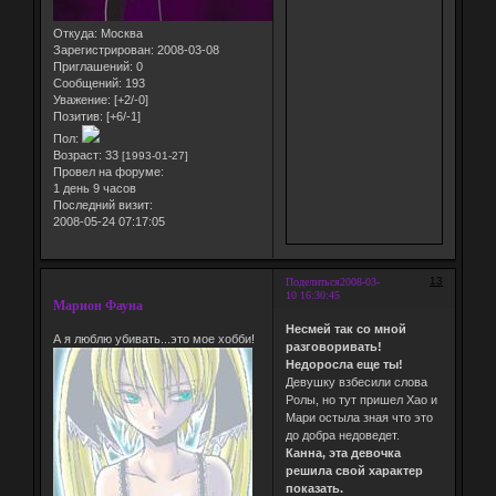
Откуда:
Москва
Зарегистрирован
: 2008-03-08
Приглашений:
0
Сообщений:
193
Уважение:
[+2/-0]
Позитив:
[+6/-1]
Пол:
Возраст:
33
[1993-01-27]
Провел на форуме:
1 день 9 часов
Последний визит:
2008-05-24 07:17:05
13
Поделиться
2008-03-
10 16:30:45
Марион Фауна
Несмей так со мной
А я люблю убивать...это мое хобби!
разговоривать!
Недоросла еще ты!
Девушку взбесили слова
Ролы, но тут пришел Хао и
Мари остыла зная что это
до добра недоведет.
Канна, эта девочка
решила свой характер
показать.