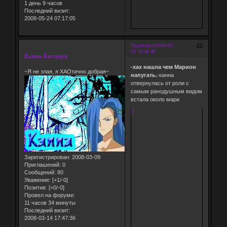
1 день 9 часов
Последний визит:
2008-05-24 07:17:05
20
Поделиться
2008-03-
10 16:48:46
Канна Бисмарк
-хах нашла чем Марион
~Я не злая, я ХАОтично добрая~
напугать.
-канна
отвернулась от роли с
самым ранодушным видом
встала около мари
0
Зарегистрирован
: 2008-03-09
Приглашений:
0
Сообщений:
80
Уважение:
[+1/-0]
Позитив:
[+0/-0]
Провел на форуме:
11 часов 34 минуты
Последний визит:
2008-03-14 17:47:36