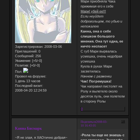
Мари приобняла Чака
прижимая его к себе
Мари! убей ее!!!
Если неуйдет
добровольцем, то убью и
непожалею
Канна, она о себе
слишком большого
мнения. Она тут одна, ее
ничто неспасет
Зарегистрирован
: 2008-03-06
Приглашений:
0
С губ Мари вырвалась
Сообщений:
256
усмешка, очень недобрая
Уважение:
[+5/-0]
усмешка
Позитив:
[+0/-0]
Кукла в руках Мари
засветилась
Пол:
Провел на форуме:
Начнем с разменки
1 день 13 часов
Чак! Погремушка!
Последний визит:
Чак направил пистолет на
2008-04-20 12:24:59
Ролу и вылетело около
десяток пуль, они полетели
в сторону Ролы
0
18
Поделиться
2008-03-
10 16:43:05
Канна Бисмарк
-Рола ты еще не знаешь с
~Я не злая, я ХАОтично добрая~
кем связалась.Эшкрофт