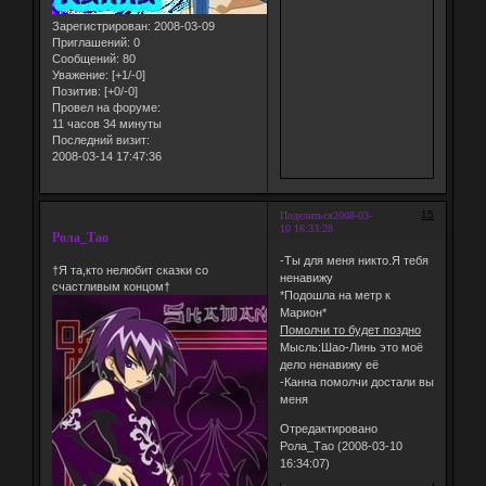
Зарегистрирован
: 2008-03-09
Приглашений:
0
Сообщений:
80
Уважение:
[+1/-0]
Позитив:
[+0/-0]
Провел на форуме:
11 часов 34 минуты
Последний визит:
2008-03-14 17:47:36
15
Поделиться
2008-03-
10 16:33:28
Рола_Тао
-Ты для меня никто.Я тебя
†Я та,кто нелюбит сказки со
ненавижу
счастливым концом†
*Подошла на метр к
Марион*
Помолчи то будет поздно
Мысль:Шао-Линь это моё
дело ненавижу её
-Канна помолчи достали вы
меня
Отредактировано
Рола_Тао (2008-03-10
16:34:07)