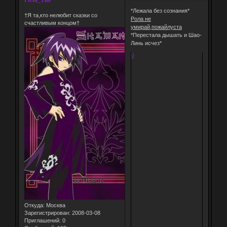
Рола_Тао
*Лежала без сознания*
†Я та,кто нелюбит сказки со
Рола не
счастливым концом†
умирай,пожайлуста
*Перестала дышать и Шао-
Линь исчез*
0
Откуда:
Москва
Зарегистрирован
: 2008-03-08
Приглашений:
0