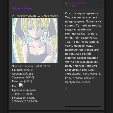
8
Поделиться
2008-03-
10 10:01:35
Марион Фауна
О, вот и глупая девочка
А я люблю убивать...это мое хобби!
Тао. Как же ты все таки
предсказуема. Пришла на
костер. Тут тебе не место,
скажи спасибо что
госпадина Хао тут нету-
он бы тебя сразу убил.
Так что ты тут потеряла?
убить меня хочешь?
неполучится- я тебя уже
победила в одной
схватке. Скажи спасибо
что ты все еще дышишь,
ведь я могу и непомоч
Зарегистрирован
: 2008-03-06
Приглашений:
0
следующий раз.
-Мари
Сообщений:
256
усмехнулась посмотрев на
Уважение:
[+5/-0]
Ролу, в глазах девушки
Позитив:
[+0/-0]
мерцал злой огонек
Пол:
0
Провел на форуме:
1 день 13 часов
Последний визит:
2008-04-20 12:24:59