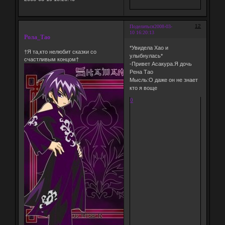
12
Поделиться
2008-03-
10 16:20:13
Рола_Тао
*Увидела Хао и
†Я та,кто нелюбит сказки со
улыбнулась*
счастливым концом†
-Привет Асакура.Я дочь
Рена Тао
Мысль:О даже он не знает
кто я воще
0