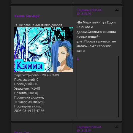
22
Поделиться
2008-03-
10 16:53:08
Канна Бисмарк
-Да Мари меня тут 2 дня
~Я не злая, я ХАОтично добрая~
не было о
делам.Сколько я нашла
новых вещей-
улет.Прошвырнемся по
магазинам?
-спросила
канна
0
Зарегистрирован
: 2008-03-09
Приглашений:
0
Сообщений:
80
Уважение:
[+1/-0]
Позитив:
[+0/-0]
Провел на форуме:
11 часов 34 минуты
Последний визит:
2008-03-14 17:47:36
23
Поделиться
2008-03-
10 16:53:54