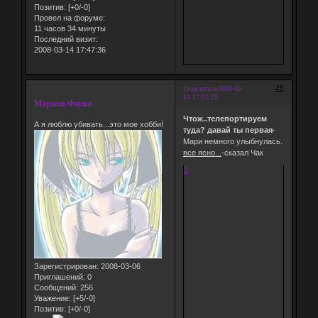
Позитив:
[+0/-0]
Провел на форуме:
11 часов 34 минуты
Последний визит:
2008-03-14 17:47:36
26
Поделиться
2008-03-
10 17:02:18
Марион Фауна
Чтож..телепортируем
А я люблю убивать...это мое хобби!
туда? давай ты первая
-
Мари немного улыбнулась.
все ясно...
-сказал Чак
0
Зарегистрирован
: 2008-03-06
Приглашений:
0
Сообщений:
256
Уважение:
[+5/-0]
Позитив:
[+0/-0]