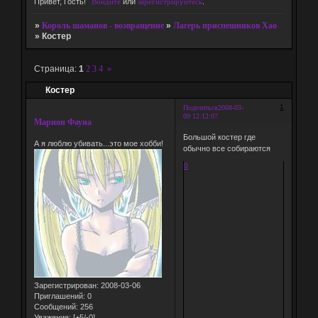
Привет, Гость!
Войдите
или
зарегистрируйтесь
.
»
Король шаманов - возвращение
»
Лагерь приспешников Хао
»
Костер
Страница:
1
2
3
4
»
Костер
1
Поделиться
2008-03-
09 12:12:07
Марион Фауна
Большой костер где
А я люблю убивать...это мое хобби!
обычно все собираются
0
Зарегистрирован
: 2008-03-06
Приглашений:
0
Сообщений:
256
Уважение:
[+5/-0]