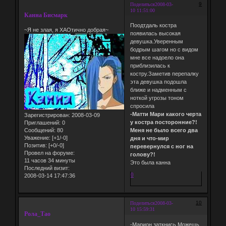
9
Поделиться
2008-03-
10 11:51:00
Канна Бисмарк
Поодтдаль костра
~Я не злая, я ХАОтично добрая~
появилась высокая
девушка.Уверенным
бодрым шагом но с видом
мне все надоело она
приблизилась к
костру.Заметив перепалку
эта девушка подошла
ближе и надменным с
ноткой угрозы тоном
спросила
-Матти Мари какого черта
Зарегистрирован
: 2008-03-09
у костра посторонние?!
Приглашений:
0
Сообщений:
80
Меня не было всего два
Уважение:
[+1/-0]
дня и что-мир
Позитив:
[+0/-0]
перевернулся с ног на
Провел на форуме:
голову?!
11 часов 34 минуты
Это была канна
Последний визит:
0
2008-03-14 17:47:36
10
Поделиться
2008-03-
10 15:59:31
Рола_Тао
-Марион,заткнись.Можешь