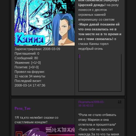
Царский дождь!
-на ролу
понесся с десяток
огромных камней
вперемешку со светом
-Мари давай покажем ей
что она оказалась не в
том месте не в то время и
ни с теми связалась!
-в
глазах Канны горел
недобрый огонь
Зарегистрирован
: 2008-03-09
Приглашений:
0
0
Сообщений:
80
Уважение:
[+1/-0]
Позитив:
[+0/-0]
Провел на форуме:
11 часов 34 минуты
Последний визит:
2008-03-14 17:47:36
19
Поделиться
2008-03-
10 16:43:13
Рола_Тао
*Рола не стало отбивать
†Я та,кто нелюбит сказки со
отаку Марион и она
счастливым концом†
отлетела и прошептала*
-Папа тебя не простит
никогда.За то что ты меня