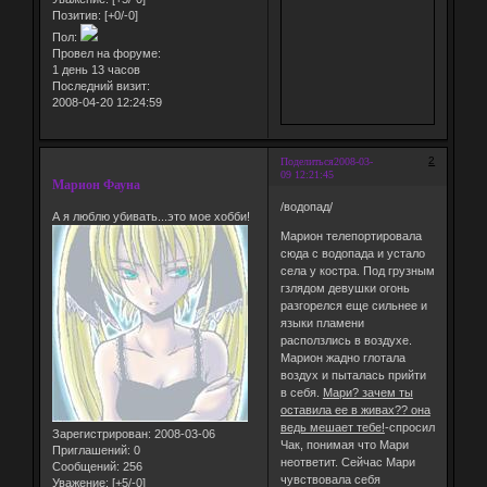
Позитив:
[+0/-0]
Пол:
Провел на форуме:
1 день 13 часов
Последний визит:
2008-04-20 12:24:59
2
Поделиться
2008-03-
09 12:21:45
Марион Фауна
/водопад/
А я люблю убивать...это мое хобби!
Марион телепортировала
сюда с водопада и устало
села у костра. Под грузным
гзлядом девушки огонь
разгорелся еще сильнее и
языки пламени
расползлись в воздухе.
Марион жадно глотала
воздух и пыталась прийти
в себя.
Мари? зачем ты
оставила ее в живах?? она
ведь мешает тебе!
-спросил
Зарегистрирован
: 2008-03-06
Чак, понимая что Мари
Приглашений:
0
неответит. Сейчас Мари
Сообщений:
256
чувствовала себя
Уважение:
[+5/-0]