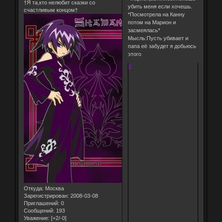
†Я та,кто нелюбит сказки со
убить меня если хочешь.
счастливым концом†
*Посмотрела на Канну
потом на Марион и
засмеялась*
Мысль:Пусть убивает и
папа её забудет я добьюсь
этого
0
Откуда:
Москва
Зарегистрирован
: 2008-03-08
Приглашений:
0
Сообщений:
193
Уважение:
[+2/-0]