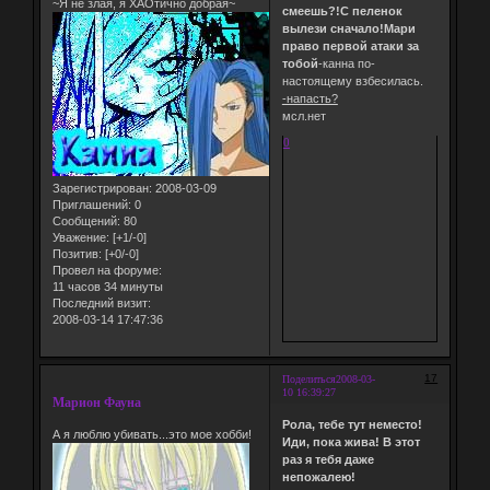
~Я не злая, я ХАОтично добрая~
смеешь?!С пеленок
вылези сначало!Мари
право первой атаки за
тобой
-канна по-
настоящему взбесилась.
-напасть?
мсл.нет
0
Зарегистрирован
: 2008-03-09
Приглашений:
0
Сообщений:
80
Уважение:
[+1/-0]
Позитив:
[+0/-0]
Провел на форуме:
11 часов 34 минуты
Последний визит:
2008-03-14 17:47:36
17
Поделиться
2008-03-
10 16:39:27
Марион Фауна
Рола, тебе тут неместо!
А я люблю убивать...это мое хобби!
Иди, пока жива! В этот
раз я тебя даже
непожалею!