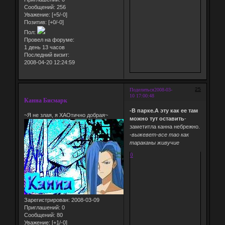
Сообщений:
256
Уважение:
[+5/-0]
Позитив:
[+0/-0]
Пол:
Провел на форуме:
1 день 13 часов
Последний визит:
2008-04-20 12:24:59
25
Поделиться
2008-03-
10 17:00:48
Канна Бисмарк
-В парке.А эту как ее там
~Я не злая, я ХАОтично добрая~
можно тут оставить
-
заметитла канна небрежно.
-выжевет-все тао как
тараканы живучие
0
Зарегистрирован
: 2008-03-09
Приглашений:
0
Сообщений:
80
Уважение:
[+1/-0]