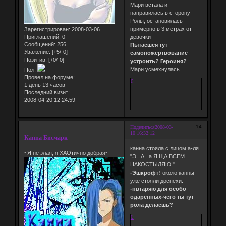
Мари встала и
направилась в сторону
Ролы, остановилась
примерно в 3 метрах от
Зарегистрирован
: 2008-03-06
Приглашений:
0
девочки
Сообщений:
256
Пытаешся тут
Уважение:
[+5/-0]
самопожертвование
Позитив:
[+0/-0]
устроить? Героиня?
Мари усмехнулась
Пол:
Провел на форуме:
0
1 день 13 часов
Последний визит:
2008-04-20 12:24:59
14
Поделиться
2008-03-
10 16:32:12
Канна Бисмарк
канна стояла с лицом а-ля
~Я не злая, я ХАОтично добрая~
"Э...А...а Я ЩА ВСЕМ
НАКОСТЫЛЯЮ!"
-Эшкрофт!
-около канны
уже стояли доспехи.
-пвтаряю для особо
одаренных-чего ты тут
рола делаешь?
0