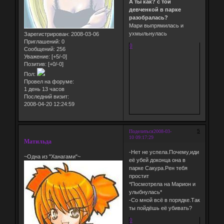
А ты как? с той
девченкой в парке
разобралась?
Мари выпрямилась и
ухмыльнулась
Зарегистрирован
: 2008-03-06
Приглашений:
0
0
Сообщений:
256
Уважение:
[+5/-0]
Позитив:
[+0/-0]
Пол:
Провел на форуме:
1 день 13 часов
Последний визит:
2008-04-20 12:24:59
5
Поделиться
2008-03-
10 09:17:29
Матильда
-Нет не успела.Почему,иди
~Одна из "Ханагами"~
её убей доконца она в
парке Сакура.Рен тебя
простит
*Посмотрела на Марион и
улыбнулась*
-Со мной всё в порядке.Так
ты пойдёшь её убивать?
0