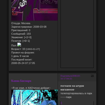
Откуда:
Москва
Зарегистрирован
: 2008-03-08
Приглашений:
0
Сообщений:
193
Уважение:
[+2/-0]
Позитив:
[+6/-1]
Пол:
Возраст:
33
[1993-01-27]
Провел на форуме:
1 день 9 часов
Последний визит:
2008-05-24 07:17:05
28
Поделиться
2008-03-
10 17:04:35
Канна Бисмарк
погнали на штурм
~Я не злая, я ХАОтично добрая~
магазинов
-
телепортировалась в парк
------парк
0