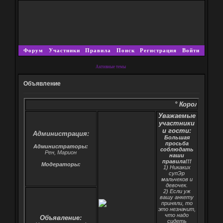
Форум
Участники
Правила
Поиск
Регистрация
Войти
Активные темы
Объявление
° Король шаманов - возвращ
Уважаемые
участники
и гости:
Администрация:
Большая
просьба
Администраторы:
соблюдать
Рен, Марион
наши
правила!!!
Модераторы:
1) Никаких
супЭр
мальчеков и
девочек.
2) Если уж
вашу анкету
приняли, то
это незначит,
что надо
Объявление:
сидеть