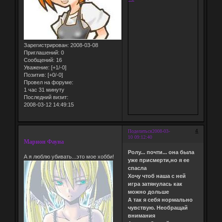
Зарегистрирован
: 2008-03-08
Приглашений:
0
Сообщений:
16
Уважение:
[+1/-0]
Позитив:
[+0/-0]
Провел на форуме:
1 час 31 минуту
Последний визит:
2008-03-12 14:49:15
4
Поделиться
2008-03-
10 09:12:40
Марион Фауна
Ролу... почти... она была
А я люблю убивать...это мое хобби!
уже присмерти,но я ее
спасла
Хочу чтоб наша с ней
игра затянулась как
можно дольше
А так я себя нормально
чувствую. Необращай
внимания