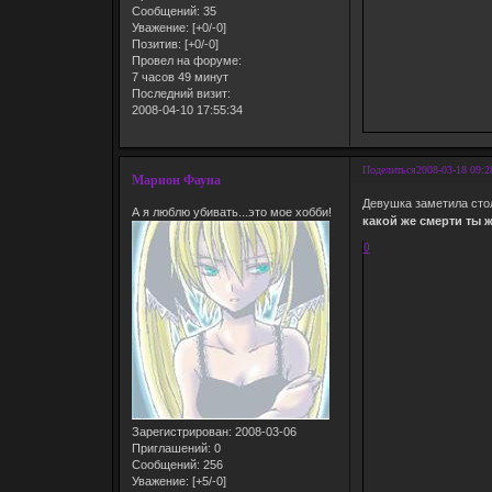
Сообщений:
35
Уважение:
[+0/-0]
Позитив:
[+0/-0]
Провел на форуме:
7 часов 49 минут
Последний визит:
2008-04-10 17:55:34
Поделиться
2008-03-18 09:2
Марион Фауна
Девушка заметила стол
А я люблю убивать...это мое хобби!
какой же смерти ты 
0
Зарегистрирован
: 2008-03-06
Приглашений:
0
Сообщений:
256
Уважение:
[+5/-0]