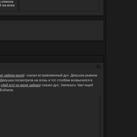
м список
 на всех
91
и! забери меня!
- сказал встревоженный дух. Девушка рывком
! Девушка посмотрела на огонь и тот столбом возвысился в
 убей его! он меня забрал!
-сказал дух;
Заткнись Чак!
-ещеб
 Бэйзила.