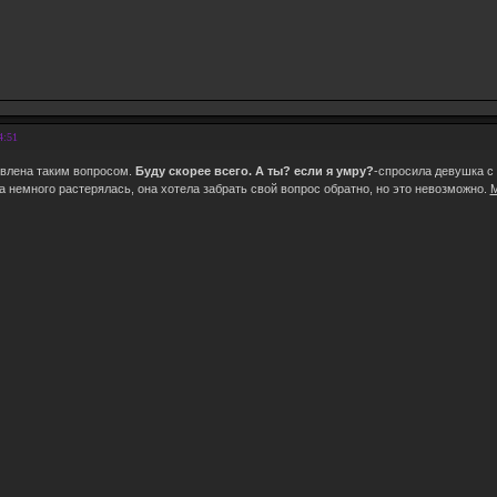
4:51
влена таким вопросом.
Буду скорее всего. А ты? если я умру?
-спросила девушка с
а немного растерялась, она хотела забрать свой вопрос обратно, но это невозможно.
М