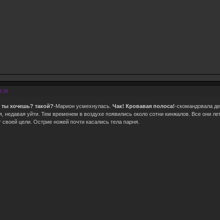
9:29
и ты хочешь? такой?
-Марион усмехнулась.
Чак! Кровавая полоса!
-скомандовала де
я, недавая уйти. Тем временем в воздухе появились около сотни кинжалов. Все они ле
т своей цели. Острие ножей почти касались тела парня.