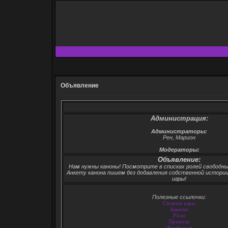
Объявление
Администрация:
Администраторы:
Рен, Марион
Модераторы:
Объявление:
Нам нужны каноны! Посмотрите в списках ролей свободные
Анкету канона пишем без добавления собственной истории
игры!
Полезные ссылочки:
Сюжет игры
Анкета
Роли
Правила
Флудильня