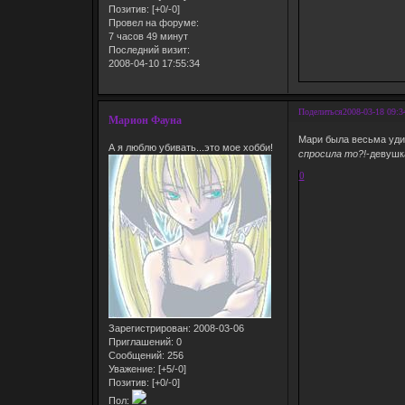
Позитив:
[+0/-0]
Провел на форуме:
7 часов 49 минут
Последний визит:
2008-04-10 17:55:34
Поделиться
2008-03-18 09:3
Марион Фауна
Мари была весьма уди
А я люблю убивать...это мое хобби!
спросила то?!
-девушк
0
Зарегистрирован
: 2008-03-06
Приглашений:
0
Сообщений:
256
Уважение:
[+5/-0]
Позитив:
[+0/-0]
Пол: