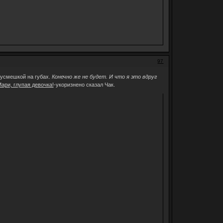
97
 усмешкой на губах.
Конечно же не будет. И что я это вдруг
ари, глупая девочка!
-укоризнено сказал Чак.