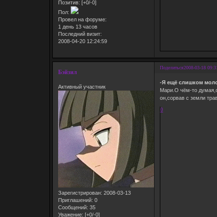
Позитив:
[+0/-0]
Пол:
Провел на форуме:
1 день 13 часов
Последний визит:
2008-04-20 12:24:59
Поделиться
2008-03-18 09:3
Бэйзил
-Я ещё слишком моло
Активный участник
Мари.О чём-то думая,о
он,сорвав с земли трав
0
Зарегистрирован
: 2008-03-13
Приглашений:
0
Сообщений:
35
Уважение:
[+0/-0]