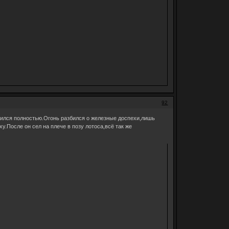
92
явился полностью.Огонь разбился о железные доспехи,лишь
у.После он сел на плече в позу лотоса,всё так же