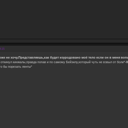
3:25
тоже не хочу.Представляешь,как будет изуродовано моё тело если он в меня во
откинул кинжалы,правда попав и по самому Бейзилу,который чуть не взвыл от боли*
-
о бы порезать ленты*