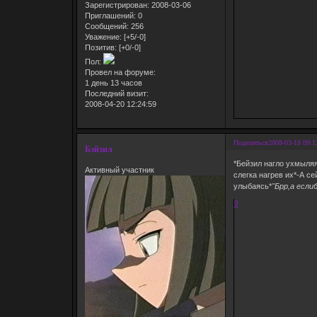
Зарегистрирован
: 2008-03-06
Приглашений:
0
Сообщений:
256
Уважение:
[+5/-0]
Позитив:
[+0/-0]
Пол:
Провел на форуме:
1 день 13 часов
Последний визит:
2008-04-20 12:24:59
Поделиться
2008-03-18 09:1
Бэйзил
*Бейзил нагло ухмыляя
Активный участник
слегка нагрев их*-А с
улыбаясь*
"Брр,а если
0