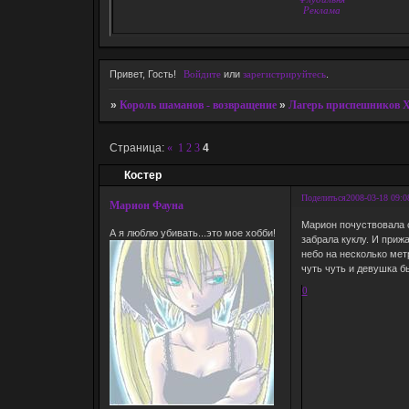
Реклама
Привет, Гость!
Войдите
или
зарегистрируйтесь
.
»
Король шаманов - возвращение
»
Лагерь приспешников 
Страница:
«
1
2
3
4
Костер
Поделиться
2008-03-18 09:0
Марион Фауна
Марион почуствовала с
А я люблю убивать...это мое хобби!
забрала куклу. И прижа
небо на несколько мет
чуть чуть и девушка б
0