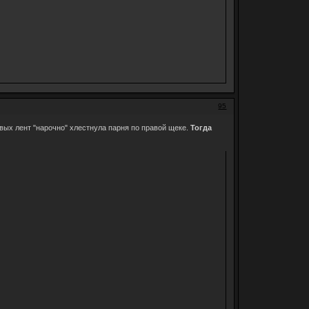
95
вых лент "нарочно" хлестнула парня по правой щеке.
Тогда