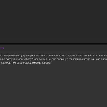
2:24
сь поднял одну руку вверх и оказался на плече своего хранителя,который теперь по
ейчас слезу и снова заберу*Воскликнул Бейзил сверкнув глазами и смотря на Чака сверх
б сожгла.Я не хочу такой смерти от неё"