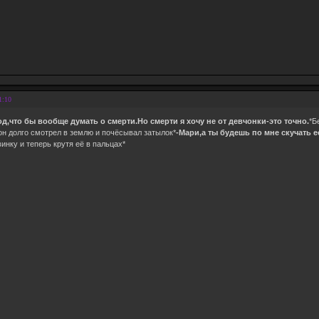
1:10
д,что бы вообще думать о смерти.Но смерти я хочу не от девчонки-это точно.
*Б
н долго смотрел в землю и почёсывал затылок*
-Мари,а ты будешь по мне скучать 
инку и теперь крутя её в пальцах*