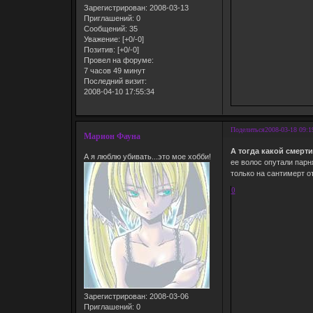
Зарегистрирован
: 2008-03-13
Приглашений:
0
Сообщений:
35
Уважение:
[+0/-0]
Позитив:
[+0/-0]
Провел на форуме:
7 часов 49 минут
Последний визит:
2008-04-10 17:55:34
Поделиться
2008-03-18 09:1
Марион Фауна
А тогда какой смерт
А я люблю убивать...это мое хобби!
ее волос опутали парн
только на сантимерт о
0
Зарегистрирован
: 2008-03-06
Приглашений:
0