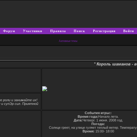
Форум
Участники
Правила
Поиск
Регистрация
Войти
Активные темы
° Король шаманов - возвращен
 роли и занимайте их!
 и супЭр сил. Приятной
События игры::
Время года:
Начало лета.
Дата:
Четверг. 1 июня. 2008 год.
Погода:
Солнце греет, на улице гуляет теплый ветер. Температу
Время:
15:00- 18:00