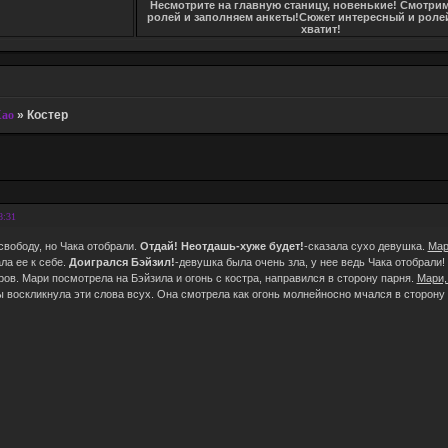
Несмотрите на главную станицу, новенькие! Смотри
ролей и заполняем анкеты!Сюжет интересный и ролей
хватит!
Хао
»
Костер
8:31
вободу, но Чака отобрали.
Отдай! Неотдашь-хуже будет!
-сказала сухо девушка.
Мар
ла ее к себе.
Доигрался Бэйзил!
-девушка была очень зла, у нее ведь Чака отобрали
ров. Мари посмотрела на Бэйзила и огонь с костра, направился в сторону парня.
Мари,
ы воскликнула эти слова всух. Она смотрела как огонь молнейносно мчался в сторону