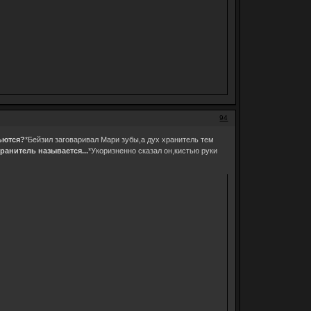
94
пьются?
*Бейзил заговаривал Мари зубы,а дух хранитель тем
Хранитель называется...
*Укоризненно сказал он,кистью руки