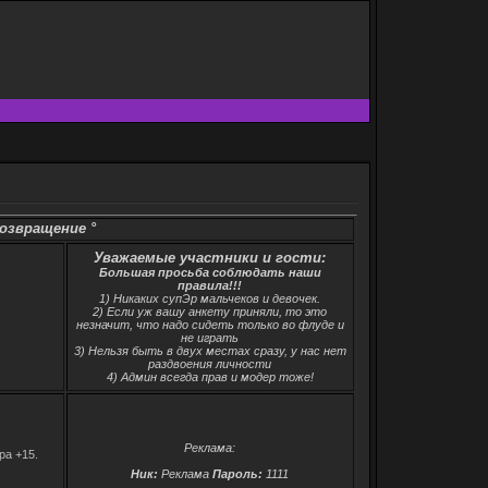
ие °
Уважаемые участники и гости:
Большая просьба соблюдать наши
правила!!!
1) Никаких супЭр мальчеков и девочек.
2) Если уж вашу анкету приняли, то это
незначит, что надо сидеть только во флуде и
не играть
3) Нельзя быть в двух местах сразу, у нас нет
раздвоения личности
4) Админ всегда прав и модер тоже!
Реклама:
ра +15.
Ник:
Реклама
Пароль:
1111