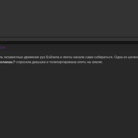
8:04
ь незаметные движение рук Бэйзила и ленты начали сами собираться. Одна из шелко
желаешь?
-спросила девушка и телепортировала опять на землю.