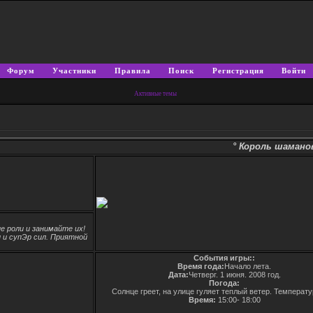
Форум
Участники
Правила
Поиск
Регистрация
Войти
Активные темы
° Король шаманов -
 роли и занимайте их!
 и супЭр сил. Приятной
События игры::
Время года:
Начало лета.
Дата:
Четверг. 1 июня. 2008 год.
Погода:
Солнце греет, на улице гуляет теплый ветер. Температу
Время:
15:00- 18:00