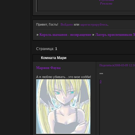
Реклама
Привет, Гость!
Войдите
или
зарегистрируйтесь
.
»
Король шаманов - возвращение
»
Лагерь приспешников 
Страница:
1
Комната Мари
Поделиться
2008-03-09 12:1
Марион Фауна
***
А я люблю убивать...это мое хобби!
0