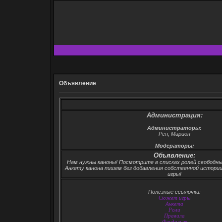
Объявление
Администрация:
Администраторы:
Рен, Марион
Модераторы:
Объявление:
Нам нужны каноны! Посмотрите в списках ролей свободные
Анкету канона пишем без добавления собственной истории
игры!
Полезные ссылочки:
Сюжет игры
Анкета
Роли
Правила
Флудильня