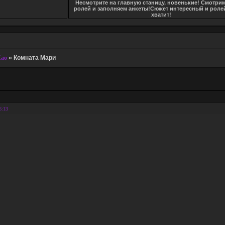
Несмотрите на главную станицу, новенькие! Смотри
ролей и заполняем анкеты!Сюжет интересный и ролей
хватит!
Хао
»
Комната Мари
6:13