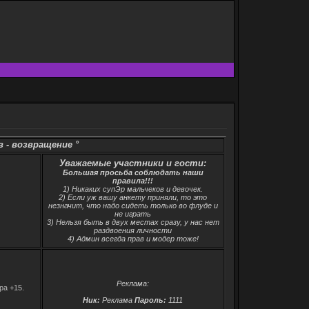
 возвращение °
Уважаемые участники и гости:
Большая просьба соблюдать наши
правила!!!
1) Никаких супЭр мальчеков и девочек.
2) Если уж вашу анкету приняли, то это
незначит, что надо сидеть только во флуде и
не играть
3) Нельзя быть в двух местах сразу, у нас нет
раздвоения личности
4) Админ всегда прав и модер тоже!
Реклама:
ра +15.
Ник:
Реклама
Пароль:
1111