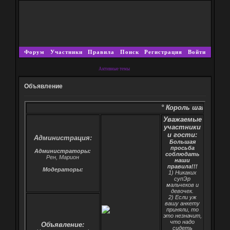
Форум
Участники
Правила
Поиск
Регистрация
Войти
Активные темы
Объявление
° Король шаманов - возвращение °
Уважаемые
участники
и гости:
Администрация:
Большая
просьба
Администраторы:
соблюдать
Рен, Марион
наши
правила!!!
Модераторы:
1) Никаких
супЭр
мальчеков и
девочек.
2) Если уж
вашу анкету
приняли, то
это незначит,
что надо
Объявление:
сидеть