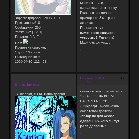
Мари встала и
направилась в сторону
Ролы, остановилась
примерно в 3 метрах от
Зарегистрирован
: 2008-03-06
Приглашений:
0
девочки
Сообщений:
256
Пытаешся тут
Уважение:
[+5/-0]
самопожертвование
Позитив:
[+0/-0]
устроить? Героиня?
Мари усмехнулась
Пол:
Провел на форуме:
0
1 день 13 часов
Последний визит:
2008-04-20 12:24:59
14
Поделиться
2008-03-
10 16:32:12
Канна Бисмарк
канна стояла с лицом а-ля
~Я не злая, я ХАОтично добрая~
"Э...А...а Я ЩА ВСЕМ
НАКОСТЫЛЯЮ!"
-Эшкрофт!
-около канны
уже стояли доспехи.
-пвтаряю для особо
одаренных-чего ты тут
рола делаешь?
0