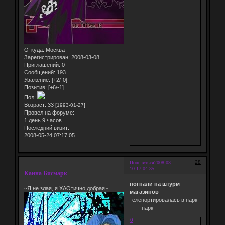
Откуда:
Москва
Зарегистрирован
: 2008-03-08
Приглашений:
0
Сообщений:
193
Уважение:
[+2/-0]
Позитив:
[+6/-1]
Пол:
Возраст:
33
[1993-01-27]
Провел на форуме:
1 день 9 часов
Последний визит:
2008-05-24 07:17:05
28
Поделиться
2008-03-
10 17:04:35
Канна Бисмарк
погнали на штурм
~Я не злая, я ХАОтично добрая~
магазинов
-
телепортировалась в парк
------парк
0