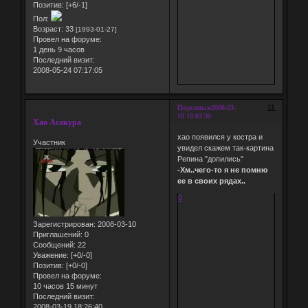
Позитив:
[+6/-1]
Пол:
Возраст:
33
[1993-01-27]
Провел на форуме:
1 день 9 часов
Последний визит:
2008-05-24 07:17:05
11
Поделиться
2008-03-
10 16:03:30
Хао Асакура
хао появился у костра и
Участник
увидел скажем так-картина
Репина "допились"
-Хм..чего-то я не помню
ее в своих рядах..
0
Зарегистрирован
: 2008-03-10
Приглашений:
0
Сообщений:
22
Уважение:
[+0/-0]
Позитив:
[+0/-0]
Провел на форуме:
10 часов 15 минут
Последний визит:
2008-03-19 18:26:40