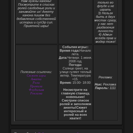
Нам нужны каноны!
только во
Посмотрите в списках
флуде и не
ролей свободные роли и
играть
занимайте их! Анкету
3) Нельзя
канона пишем без
быть в двух
добавления собственной
местах сразу,
истории и супЭр сил.
у нас нет
Приятной игры!
раздвоения
личности
4) Админ
всегда прав и
модер тоже!
События игры::
Время года:
Начало
лета.
Дата:
Четверг. 1 июня.
2008 год.
Погода:
Солнце греет, на
Полезные ссылочки:
улице гуляет теплый
Сюжет игры
ветер. Температура
Реклама:
Анкета
+15.
Роли
Время:
15:00- 18:00
Ник:
Реклама
Правила
Пароль:
1111
Флудильня
Несмотрите на
Реклама
главную станицу,
новенькие!
Смотрим список
ролей и заполняем
анкеты!Сюжет
интересный и
ролей на всех
хватит!