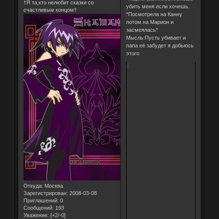
†Я та,кто нелюбит сказки со
убить меня если хочешь.
счастливым концом†
*Посмотрела на Канну
потом на Марион и
засмеялась*
Мысль:Пусть убивает и
папа её забудет я добьюсь
этого
0
Откуда:
Москва
Зарегистрирован
: 2008-03-08
Приглашений:
0
Сообщений:
193
Уважение:
[+2/-0]