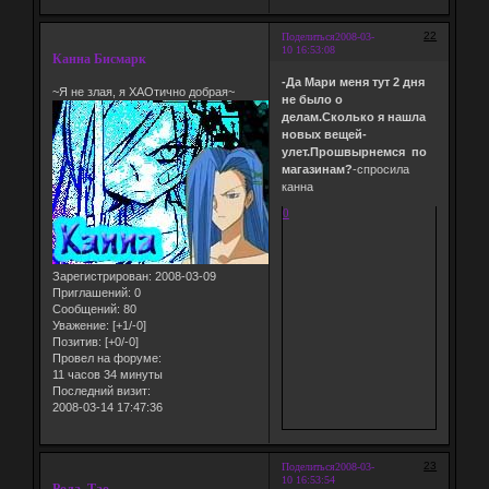
22
Поделиться
2008-03-
10 16:53:08
Канна Бисмарк
-Да Мари меня тут 2 дня
~Я не злая, я ХАОтично добрая~
не было о
делам.Сколько я нашла
новых вещей-
улет.Прошвырнемся по
магазинам?
-спросила
канна
0
Зарегистрирован
: 2008-03-09
Приглашений:
0
Сообщений:
80
Уважение:
[+1/-0]
Позитив:
[+0/-0]
Провел на форуме:
11 часов 34 минуты
Последний визит:
2008-03-14 17:47:36
23
Поделиться
2008-03-
10 16:53:54