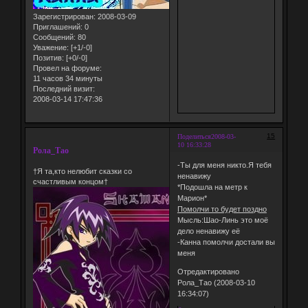
Зарегистрирован
: 2008-03-09
Приглашений:
0
Сообщений:
80
Уважение:
[+1/-0]
Позитив:
[+0/-0]
Провел на форуме:
11 часов 34 минуты
Последний визит:
2008-03-14 17:47:36
15
Поделиться
2008-03-
10 16:33:28
Рола_Тао
-Ты для меня никто.Я тебя
†Я та,кто нелюбит сказки со
ненавижу
счастливым концом†
*Подошла на метр к
Марион*
Помолчи то будет поздно
Мысль:Шао-Линь это моё
дело ненавижу её
-Канна помолчи достали вы
меня
Отредактировано
Рола_Тао (2008-03-10
16:34:07)