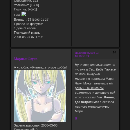
Сообщений:
193
Уважение:
[+2/-0]
Позитив:
[+6/-1]
Пол:
Возраст:
33
[1993-01-27]
Провел на форуме:
1 день 9 часов
Последний визит:
2008-05-24 07:17:05
24
Поделиться
2008-03-
10 16:58:24
Марион Фауна
Ну и что, она выживет-на
А я люблю убивать...это мое хобби!
то она и Тао. Ведь Тао все
до боли живучии.
-
мысленно передала Мари
Чаку.
Может залечишь ей
раны? Так была бы
возможности дольше с ней
играть!
-сказал Чак.
Канна,
где встретимся?
-сказала
немного меланхолично
Мари
0
Зарегистрирован
: 2008-03-06
Приглашений:
0