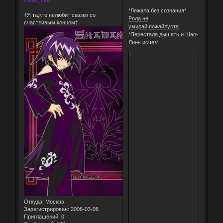
Рола_Тао
*Лежала без сознания*
†Я та,кто нелюбит сказки со
Рола не
счастливым концом†
умирай,пожайлуста
*Перестала дышать и Шао-
Линь исчез*
0
Откуда:
Москва
Зарегистрирован
: 2008-03-08
Приглашений:
0