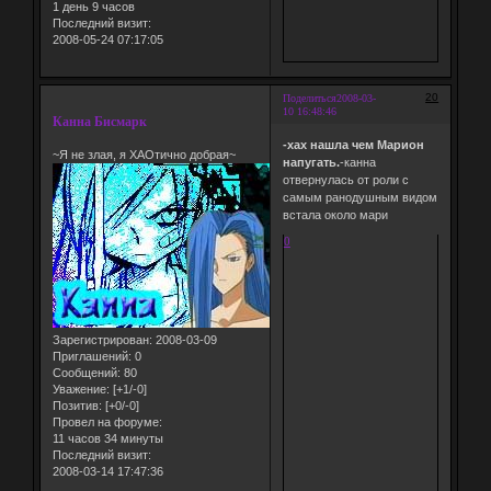
1 день 9 часов
Последний визит:
2008-05-24 07:17:05
20
Поделиться
2008-03-
10 16:48:46
Канна Бисмарк
-хах нашла чем Марион
~Я не злая, я ХАОтично добрая~
напугать.
-канна
отвернулась от роли с
самым ранодушным видом
встала около мари
0
Зарегистрирован
: 2008-03-09
Приглашений:
0
Сообщений:
80
Уважение:
[+1/-0]
Позитив:
[+0/-0]
Провел на форуме:
11 часов 34 минуты
Последний визит:
2008-03-14 17:47:36