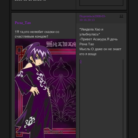
12
Поделиться
2008-03-
10 16:20:13
Рола_Тао
*Увидела Хао и
†Я та,кто нелюбит сказки со
улыбнулась*
счастливым концом†
-Привет Асакура.Я дочь
Рена Тао
Мысль:О даже он не знает
кто я воще
0