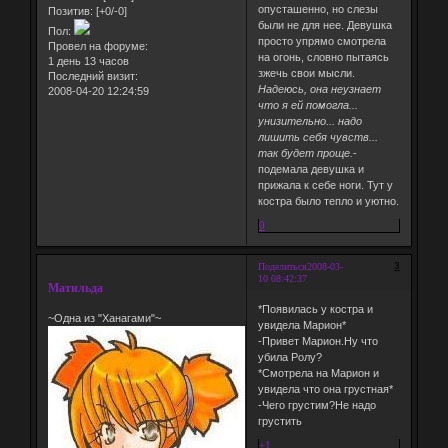
опусташенно, но слезы
Позитив:
[+0/-0]
были не для нее. Девушка
Пол:
просто упрямо смотрела
Провел на форуме:
на огонь, словно пытаясь
1 день 13 часов
зжечь свои мысли.
Последний визит:
Надеюсь, она неузнает
2008-04-20 12:24:59
что я ей помогла...
унизительно... надо
лишить себя чувств...
так будет проще.
-
подемала девушка и
прижала к себе ноги. Тут у
костра было тепло и уютно.
0
3
Поделиться
2008-03-
10 08:42:37
Матильда
*Появилась у костра и
~Одна из "Ханагами"~
увидела Марион*
-Привет Марион.Ну что
убила Ролу?
*Смотрела на Марион и
увидела что она грустная*
-Чего грустим?Не надо
грустить
+1