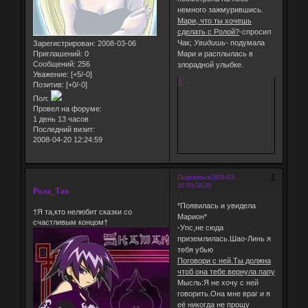
немного зажмурившись.
Мари, что ты хочешь
сделать с Ролой?
-спросил
Чак;
Увидишь
- подумала
Зарегистрирован
: 2008-03-06
Приглашений:
0
Мари и расплылась в
Сообщений:
256
злорадной улыбке.
Уважение:
[+5/-0]
0
Позитив:
[+0/-0]
Пол:
Провел на форуме:
1 день 13 часов
Последний визит:
2008-04-20 12:24:59
7
Поделиться
2008-03-
10 09:58:39
Рола_Тао
*Появилась и увидела
†Я та,кто нелюбит сказки со
Марион*
счастливым концом†
-Упс,не сюда
приземлилась.Шао-Линь я
тебя убью
Поговори с ней.Ты должна
чтоб она тебе вернула папу
Мысль:Я не хочу с ней
говорить.Она мне враг и я
её никогда не прощу