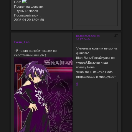
Пол:
Провел на форуме:
1 день 13 часов
Последний визит:
2008-04-20 12:24:59
27
Поделиться
2008-03-
10 17:04:04
Рола_Тао
*Лежала в крови и не могла
†Я та,кто нелюбит сказки со
дышать*
счастливым концом†
Шао-Линь:Пожайлуста не
умирай.Выживи я ща
позову Рена
*Шао-Линь исчез,а Рола
отправилась в мир духов*
0