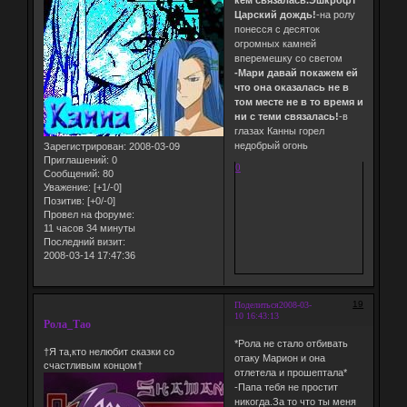
Царский дождь!
-на ролу
понесся с десяток
огромных камней
вперемешку со светом
-Мари давай покажем ей
что она оказалась не в
том месте не в то время и
ни с теми связалась!
-в
глазах Канны горел
недобрый огонь
Зарегистрирован
: 2008-03-09
Приглашений:
0
0
Сообщений:
80
Уважение:
[+1/-0]
Позитив:
[+0/-0]
Провел на форуме:
11 часов 34 минуты
Последний визит:
2008-03-14 17:47:36
19
Поделиться
2008-03-
10 16:43:13
Рола_Тао
*Рола не стало отбивать
†Я та,кто нелюбит сказки со
отаку Марион и она
счастливым концом†
отлетела и прошептала*
-Папа тебя не простит
никогда.За то что ты меня