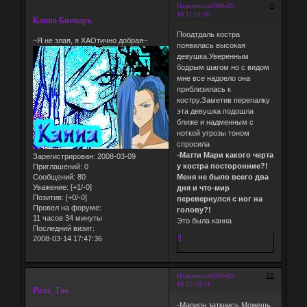
9
Поделиться
2008-03-
10 11:51:00
Канна Бисмарк
Поодтдаль костра
~Я не злая, я ХАОтично добрая~
появилась высокая
девушка.Уверенным
бодрым шагом но с видом
мне все надоело она
приблизилась к
костру.Заметив перепалку
эта девушка подошла
ближе и надменным с
ноткой угрозы тоном
спросила
-Матти Мари какого черта
Зарегистрирован
: 2008-03-09
у костра посторонние?!
Приглашений:
0
Сообщений:
80
Меня не было всего два
Уважение:
[+1/-0]
дня и что-мир
Позитив:
[+0/-0]
перевернулся с ног на
Провел на форуме:
голову?!
11 часов 34 минуты
Это была канна
Последний визит:
0
2008-03-14 17:47:36
10
Поделиться
2008-03-
10 15:59:31
Рола_Тао
-Марион,заткнись.Можешь