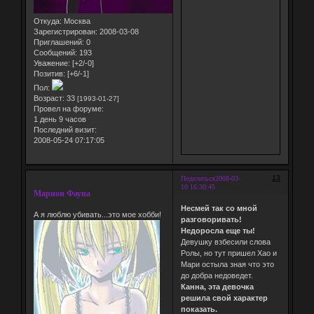
Откуда:
Москва
Зарегистрирован
: 2008-03-08
Приглашений:
0
Сообщений:
193
Уважение:
[+2/-0]
Позитив:
[+6/-1]
Пол:
Возраст:
33
[1993-01-27]
Провел на форуме:
1 день 9 часов
Последний визит:
2008-05-24 07:17:05
13
Поделиться
2008-03-
10 16:30:45
Марион Фауна
Несмей так со мной
А я люблю убивать...это мое хобби!
разговоривать!
Недоросла еще ты!
Девушку взбесили слова
Ролы, но тут пришел Хао и
Мари остыла зная что это
до добра недоведет.
Канна, эта девочка
решила свой характер
показать.