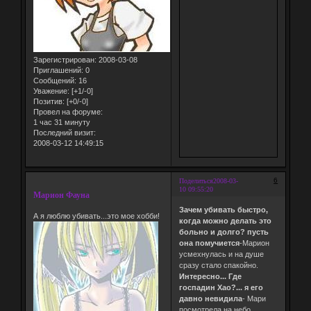
Зарегистрирован
: 2008-03-08
Приглашений:
0
Сообщений:
16
Уважение:
[+1/-0]
Позитив:
[+0/-0]
Провел на форуме:
1 час 31 минуту
Последний визит:
2008-03-12 14:49:15
6
Поделиться
2008-03-
10 09:55:20
Марион Фауна
Зачем убивать быстро,
А я люблю убивать...это мое хобби!
когда можно делать это
больно и долго? пусть
она помучиется
-Марион
усмехнулась и на душе
сразу стало спакойно.
Интересно... Где
госпадин Хао?... я его
давно невидила
- Мари
посмотрела на небо