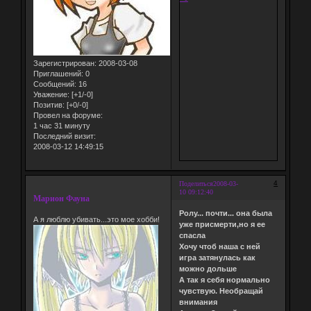
Зарегистрирован
: 2008-03-08
Приглашений:
0
Сообщений:
16
Уважение:
[+1/-0]
Позитив:
[+0/-0]
Провел на форуме:
1 час 31 минуту
Последний визит:
2008-03-12 14:49:15
4
Поделиться
2008-03-
10 09:12:40
Марион Фауна
Ролу... почти... она была
А я люблю убивать...это мое хобби!
уже присмерти,но я ее
спасла
Хочу чтоб наша с ней
игра затянулась как
можно дольше
А так я себя нормально
чувствую. Необращай
внимания