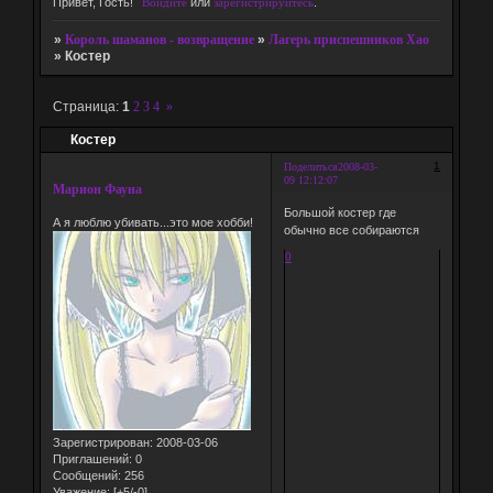
Привет, Гость!
Войдите
или
зарегистрируйтесь
.
»
Король шаманов - возвращение
»
Лагерь приспешников Хао
»
Костер
Страница:
1
2
3
4
»
Костер
1
Поделиться
2008-03-
09 12:12:07
Марион Фауна
Большой костер где
А я люблю убивать...это мое хобби!
обычно все собираются
0
Зарегистрирован
: 2008-03-06
Приглашений:
0
Сообщений:
256
Уважение:
[+5/-0]