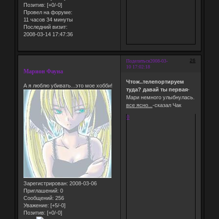
Позитив:
[+0/-0]
Провел на форуме:
11 часов 34 минуты
Последний визит:
2008-03-14 17:47:36
26
Поделиться
2008-03-
10 17:02:18
Марион Фауна
Чтож..телепортируем
А я люблю убивать...это мое хобби!
туда? давай ты первая
-
Мари немного улыбнулась.
все ясно...
-сказал Чак
0
Зарегистрирован
: 2008-03-06
Приглашений:
0
Сообщений:
256
Уважение:
[+5/-0]
Позитив:
[+0/-0]