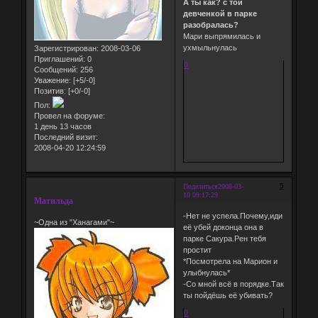
А ты как? с той
девченкой в парке
разобралась?
Мари выпрямилась и
ухмыльнулась
Зарегистрирован
: 2008-03-06
Приглашений:
0
0
Сообщений:
256
Уважение:
[+5/-0]
Позитив:
[+0/-0]
Пол:
Провел на форуме:
1 день 13 часов
Последний визит:
2008-04-20 12:24:59
5
Поделиться
2008-03-
10 09:17:29
Матильда
-Нет не успела.Почему,иди
~Одна из "Ханагами"~
её убей доконца она в
парке Сакура.Рен тебя
простит
*Посмотрела на Марион и
улыбнулась*
-Со мной всё в порядке.Так
ты пойдёшь её убивать?
0