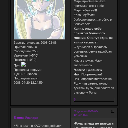
Мари приобняла Чака
прижимая его к себе
Мари! убей ее!!!
Если неуйдет
добровольцем, то убью и
непожалею
Канна, она о себе
слишком большого
мнения. Она тут одна, ее
ничто неспасет
Зарегистрирован
: 2008-03-06
Приглашений:
0
С губ Мари вырвалась
Сообщений:
256
усмешка, очень недобрая
Уважение:
[+5/-0]
усмешка
Позитив:
[+0/-0]
Кукла в руках Мари
засветилась
Пол:
Провел на форуме:
Начнем с разменки
1 день 13 часов
Чак! Погремушка!
Последний визит:
Чак направил пистолет на
2008-04-20 12:24:59
Ролу и вылетело около
десяток пуль, они полетели
в сторону Ролы
0
18
Поделиться
2008-03-
10 16:43:05
Канна Бисмарк
-Рола ты еще не знаешь с
~Я не злая, я ХАОтично добрая~
кем связалась.Эшкрофт