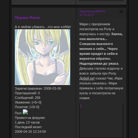
21
Поделиться
2008-03-
10 16:50:37
Марион Фауна
Мари с призрением
А я люблю убивать...это мое хобби!
посмотрела на Ролу и
вернулась к костру.
Канна,
она малолетка...
Слишком высокого
мнения о себе... Через
время придет в себя и
вернется обратно.
Надоедливая до ужаса
.
Девушка глупоко вздохну и
вовсе забыла про Ролу.
Добей ее!
-сказал Чак;
Игра
только началась.
-Мари
прижала к себе потрепаную
Зарегистрирован
: 2008-03-06
Приглашений:
0
куклу и посмотрела на
Сообщений:
256
пламя.
Уважение:
[+5/-0]
0
Позитив:
[+0/-0]
Пол:
Провел на форуме:
1 день 13 часов
Последний визит:
2008-04-20 12:24:59