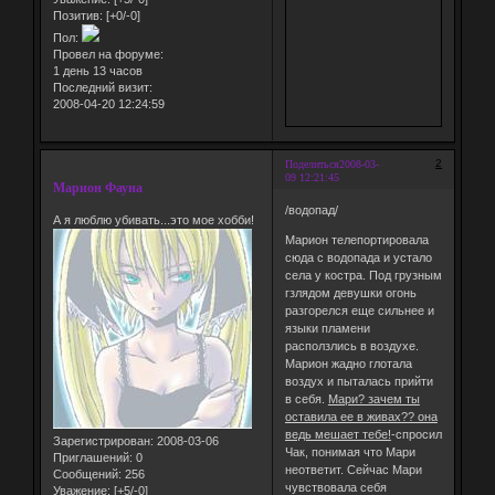
Позитив:
[+0/-0]
Пол:
Провел на форуме:
1 день 13 часов
Последний визит:
2008-04-20 12:24:59
2
Поделиться
2008-03-
09 12:21:45
Марион Фауна
/водопад/
А я люблю убивать...это мое хобби!
Марион телепортировала
сюда с водопада и устало
села у костра. Под грузным
гзлядом девушки огонь
разгорелся еще сильнее и
языки пламени
расползлись в воздухе.
Марион жадно глотала
воздух и пыталась прийти
в себя.
Мари? зачем ты
оставила ее в живах?? она
ведь мешает тебе!
-спросил
Зарегистрирован
: 2008-03-06
Чак, понимая что Мари
Приглашений:
0
неответит. Сейчас Мари
Сообщений:
256
чувствовала себя
Уважение:
[+5/-0]