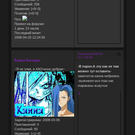
Сообщений:
256
Уважение:
[+5/-0]
Позитив:
[+0/-0]
Пол:
Провел на форуме:
1 день 13 часов
Последний визит:
2008-04-20 12:24:59
25
Поделиться
2008-03-
10 17:00:48
Канна Бисмарк
-В парке.А эту как ее там
~Я не злая, я ХАОтично добрая~
можно тут оставить
-
заметитла канна небрежно.
-выжевет-все тао как
тараканы живучие
0
Зарегистрирован
: 2008-03-09
Приглашений:
0
Сообщений:
80
Уважение:
[+1/-0]