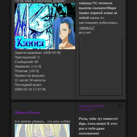
~Я не злая, я ХАОтично добрая~
смеешь?!С пеленок
вылези сначало!Мари
право первой атаки за
тобой
-канна по-
настоящему взбесилась.
-напасть?
мсл.нет
0
Зарегистрирован
: 2008-03-09
Приглашений:
0
Сообщений:
80
Уважение:
[+1/-0]
Позитив:
[+0/-0]
Провел на форуме:
11 часов 34 минуты
Последний визит:
2008-03-14 17:47:36
17
Поделиться
2008-03-
10 16:39:27
Марион Фауна
Рола, тебе тут неместо!
А я люблю убивать...это мое хобби!
Иди, пока жива! В этот
раз я тебя даже
непожалею!