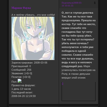
8
Поделиться
2008-03-
10 10:01:35
Марион Фауна
О, вот и глупая девочка
А я люблю убивать...это мое хобби!
Тао. Как же ты все таки
предсказуема. Пришла на
костер. Тут тебе не место,
скажи спасибо что
госпадина Хао тут нету-
он бы тебя сразу убил.
Так что ты тут потеряла?
убить меня хочешь?
неполучится- я тебя уже
победила в одной
схватке. Скажи спасибо
что ты все еще дышишь,
ведь я могу и непомоч
Зарегистрирован
: 2008-03-06
Приглашений:
0
следующий раз.
-Мари
Сообщений:
256
усмехнулась посмотрев на
Уважение:
[+5/-0]
Ролу, в глазах девушки
Позитив:
[+0/-0]
мерцал злой огонек
Пол:
0
Провел на форуме:
1 день 13 часов
Последний визит:
2008-04-20 12:24:59